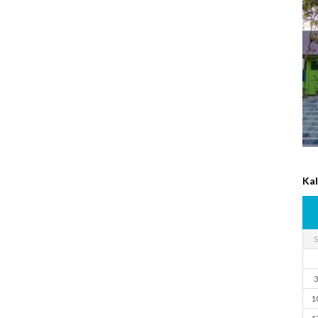
Ka
S
3
1