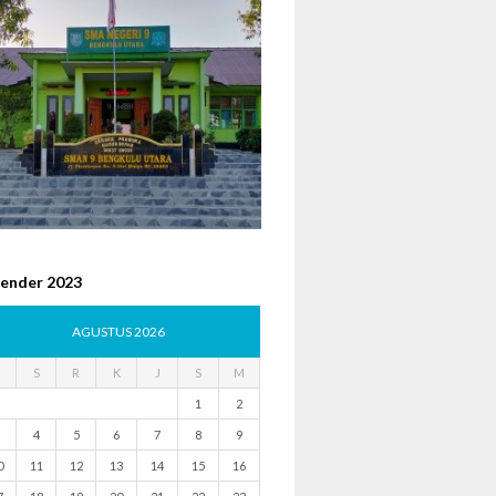
lender 2023
AGUSTUS 2026
S
R
K
J
S
M
1
2
4
5
6
7
8
9
0
11
12
13
14
15
16