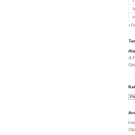
1
2
3
« F
Te
Al
Jl.
Gir
Ka
Ars
Feb
Ok