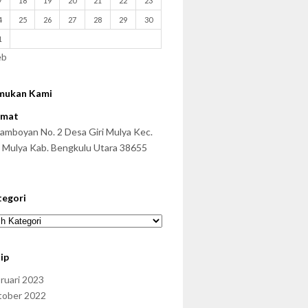
7
18
19
20
21
22
23
4
25
26
27
28
29
30
1
eb
mukan Kami
amat
 Famboyan No. 2 Desa Giri Mulya Kec.
i Mulya Kab. Bengkulu Utara 38655
tegori
ip
ruari 2023
tober 2022