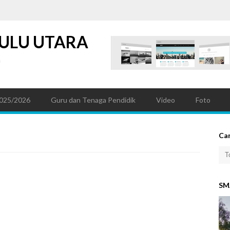
ULU UTARA
a
025/2026
Guru dan Tenaga Pendidik
Video
Foto
Car
SM