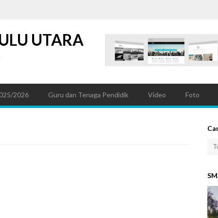
ULU UTARA
a
025/2026
Guru dan Tenaga Pendidik
Video
Foto
Car
SM