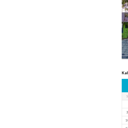
Ka
S
3
1