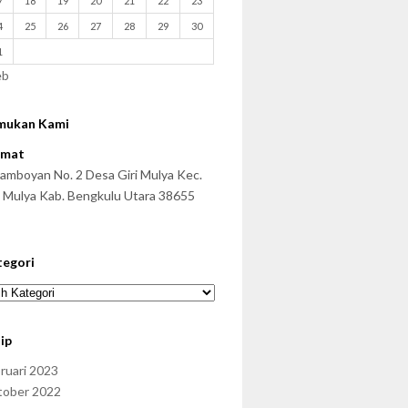
7
18
19
20
21
22
23
4
25
26
27
28
29
30
1
eb
mukan Kami
amat
 Famboyan No. 2 Desa Giri Mulya Kec.
i Mulya Kab. Bengkulu Utara 38655
tegori
egori
ip
ruari 2023
tober 2022