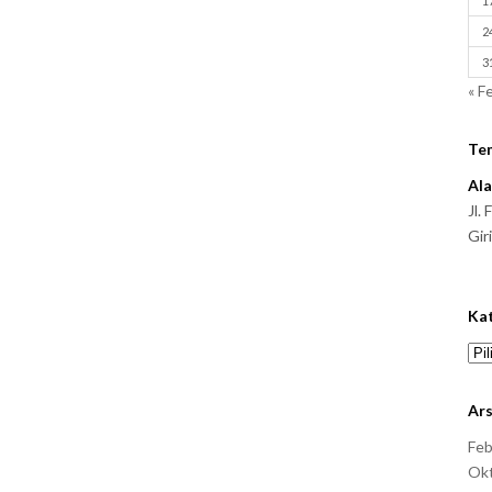
1
2
3
« F
Te
Al
Jl.
Gir
Ka
Kat
Ars
Feb
Ok