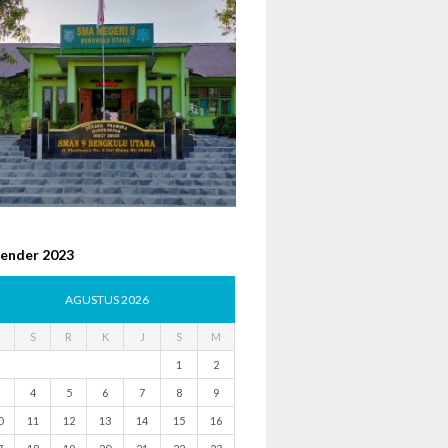
lender 2023
AGUSTUS 2026
S
R
K
J
S
M
1
2
4
5
6
7
8
9
0
11
12
13
14
15
16